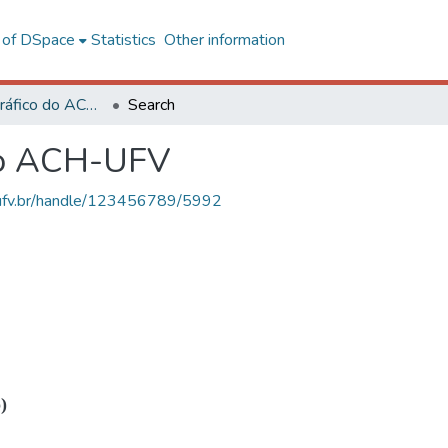
l of DSpace
Statistics
Other information
Acervo Fotográfico do ACH-UFV
Search
do ACH-UFV
s.ufv.br/handle/123456789/5992
)