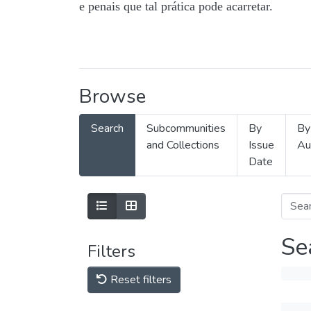
e penais que tal prática pode acarretar.
Browse
Search
Subcommunities
By
By
and Collections
Issue
Au
Date
Se
Filters
Reset filters