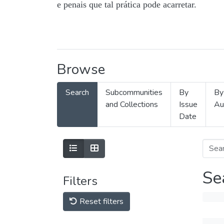
e penais que tal prática pode acarretar.
Browse
Search
Subcommunities
By
By
and Collections
Issue
Au
Date
Se
Filters
Reset filters