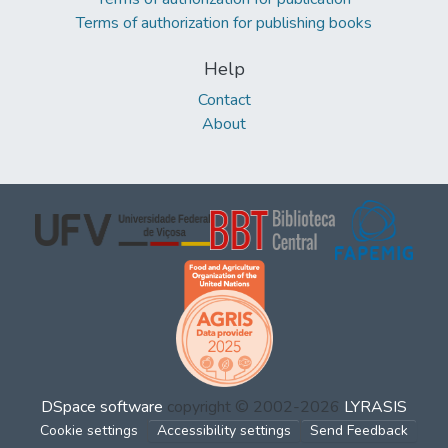
Terms of authorization for publishing books
Help
Contact
About
DSpace software
copyright © 2002-2026
LYRASIS
Cookie settings
Accessibility settings
Send Feedback