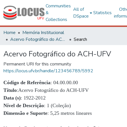
Communities
All of
Oth
&
Statistics
DSpace
inform
Collections
Home
Memória Institucional
Acervo Fotográfico do ACH-UFV
Search
Acervo Fotográfico do ACH-UFV
Permanent URI for this community
https://locus.ufv.br/handle/123456789/5992
Código de Referência
: 04.00.00.00
Título
:Acervo Fotográfico do ACH-UFV
Data (s)
: 1922-2012
Nível de Descrição
: 1 (Coleção)
Dimensão e Suporte
: 5,25 metros lineares