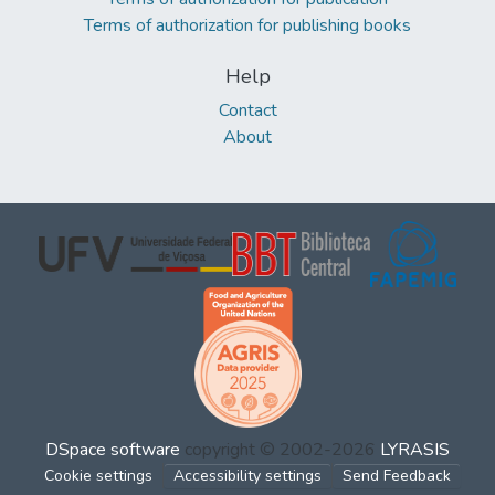
Terms of authorization for publishing books
Help
Contact
About
DSpace software
copyright © 2002-2026
LYRASIS
Cookie settings
Accessibility settings
Send Feedback