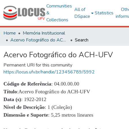
Communities
All of
Oth
&
Statistics
DSpace
inform
Collections
Home
Memória Institucional
Acervo Fotográfico do ACH-UFV
Search
Acervo Fotográfico do ACH-UFV
Permanent URI for this community
https://locus.ufv.br/handle/123456789/5992
Código de Referência
: 04.00.00.00
Título
:Acervo Fotográfico do ACH-UFV
Data (s)
: 1922-2012
Nível de Descrição
: 1 (Coleção)
Dimensão e Suporte
: 5,25 metros lineares