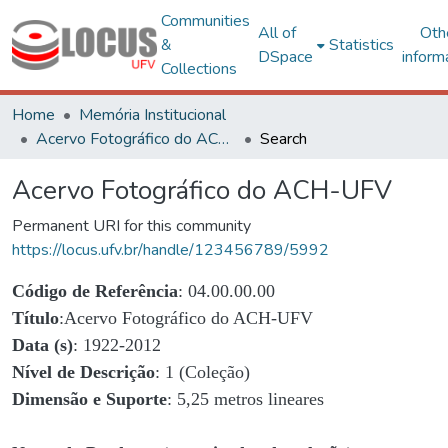
Communities
All of
Oth
&
Statistics
DSpace
inform
Collections
Home
Memória Institucional
Acervo Fotográfico do ACH-UFV
Search
Acervo Fotográfico do ACH-UFV
Permanent URI for this community
https://locus.ufv.br/handle/123456789/5992
Código de Referência
: 04.00.00.00
Título
:Acervo Fotográfico do ACH-UFV
Data (s)
: 1922-2012
Nível de Descrição
: 1 (Coleção)
Dimensão e Suporte
: 5,25 metros lineares