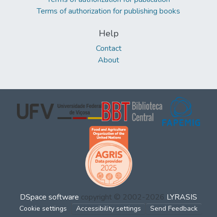
Terms of authorization for publishing books
Help
Contact
About
DSpace software
copyright © 2002-2026
LYRASIS
Cookie settings
Accessibility settings
Send Feedback