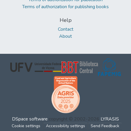
Terms of authorization for publishing books
Help
Contact
About
DSpace software
copyright © 2002-2026
LYRASIS
Cookie settings
Accessibility settings
Send Feedback