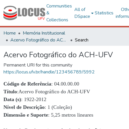
Communities
All of
Oth
&
Statistics
DSpace
inform
Collections
Home
Memória Institucional
Acervo Fotográfico do ACH-UFV
Search
Acervo Fotográfico do ACH-UFV
Permanent URI for this community
https://locus.ufv.br/handle/123456789/5992
Código de Referência
: 04.00.00.00
Título
:Acervo Fotográfico do ACH-UFV
Data (s)
: 1922-2012
Nível de Descrição
: 1 (Coleção)
Dimensão e Suporte
: 5,25 metros lineares