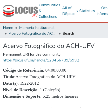
Communities
All of
Oth
&
Statistics
DSpace
inform
Collections
Home
Memória Institucional
Acervo Fotográfico do ACH-UFV
Search
Acervo Fotográfico do ACH-UFV
Permanent URI for this community
https://locus.ufv.br/handle/123456789/5992
Código de Referência
: 04.00.00.00
Título
:Acervo Fotográfico do ACH-UFV
Data (s)
: 1922-2012
Nível de Descrição
: 1 (Coleção)
Dimensão e Suporte
: 5,25 metros lineares