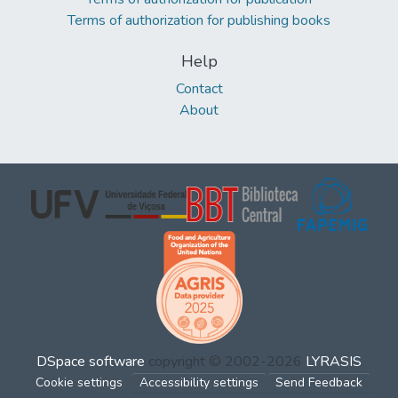
Terms of authorization for publishing books
Help
Contact
About
DSpace software
copyright © 2002-2026
LYRASIS
Cookie settings
Accessibility settings
Send Feedback