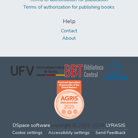
Terms of authorization for publishing books
Help
Contact
About
DSpace software
copyright © 2002-2026
LYRASIS
Cookie settings
Accessibility settings
Send Feedback