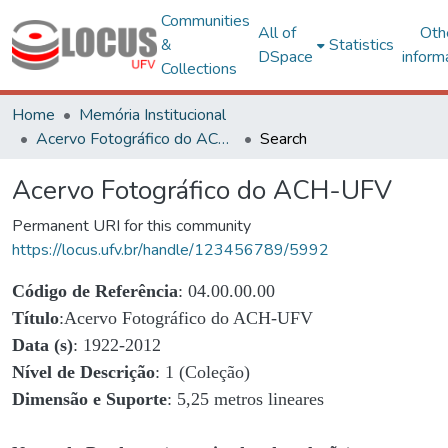
Communities
All of
Oth
&
Statistics
DSpace
inform
Collections
Home
Memória Institucional
Acervo Fotográfico do ACH-UFV
Search
Acervo Fotográfico do ACH-UFV
Permanent URI for this community
https://locus.ufv.br/handle/123456789/5992
Código de Referência
: 04.00.00.00
Título
:Acervo Fotográfico do ACH-UFV
Data (s)
: 1922-2012
Nível de Descrição
: 1 (Coleção)
Dimensão e Suporte
: 5,25 metros lineares