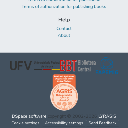
Terms of authorization for publishing books
Help
Contact
About
DSpace software
copyright © 2002-2026
LYRASIS
Cookie settings
Accessibility settings
Send Feedback