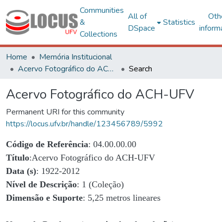
Communities
All of
Oth
&
Statistics
DSpace
inform
Collections
Home
Memória Institucional
Acervo Fotográfico do ACH-UFV
Search
Acervo Fotográfico do ACH-UFV
Permanent URI for this community
https://locus.ufv.br/handle/123456789/5992
Código de Referência
: 04.00.00.00
Título
:Acervo Fotográfico do ACH-UFV
Data (s)
: 1922-2012
Nível de Descrição
: 1 (Coleção)
Dimensão e Suporte
: 5,25 metros lineares