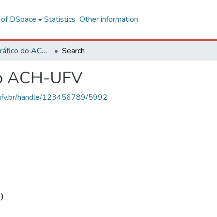
l of DSpace
Statistics
Other information
Acervo Fotográfico do ACH-UFV
Search
do ACH-UFV
s.ufv.br/handle/123456789/5992
)