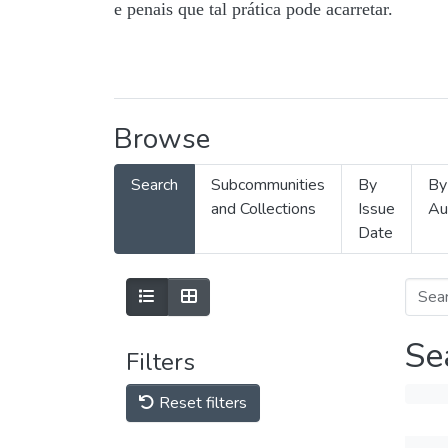
e penais que tal prática pode acarretar.
Browse
Search
Subcommunities
By
By
and Collections
Issue
Au
Date
Se
Filters
Reset filters