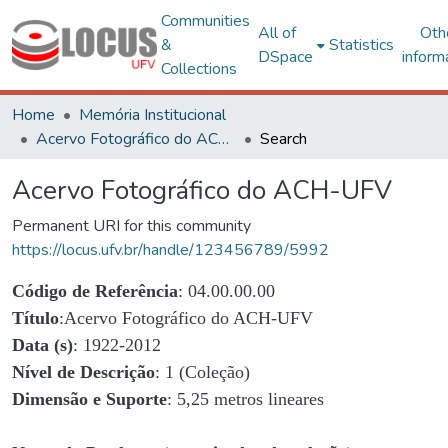
Communities
All of
Oth
&
Statistics
DSpace
inform
Collections
Home
Memória Institucional
Acervo Fotográfico do ACH-UFV
Search
Acervo Fotográfico do ACH-UFV
Permanent URI for this community
https://locus.ufv.br/handle/123456789/5992
Código de Referência
: 04.00.00.00
Título
:Acervo Fotográfico do ACH-UFV
Data (s)
: 1922-2012
Nível de Descrição
: 1 (Coleção)
Dimensão e Suporte
: 5,25 metros lineares