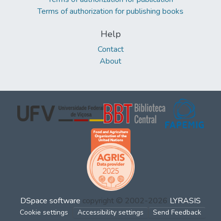
Terms of authorization for publishing books
Help
Contact
About
DSpace software
copyright © 2002-2026
LYRASIS
Cookie settings
Accessibility settings
Send Feedback