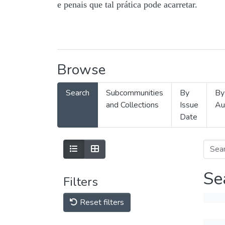
e penais que tal prática pode acarretar.
Browse
Search
Subcommunities
By
By
and Collections
Issue
Au
Date
Se
Filters
Reset filters