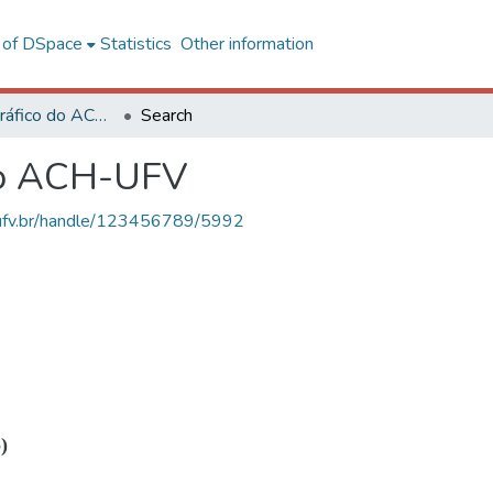
l of DSpace
Statistics
Other information
Acervo Fotográfico do ACH-UFV
Search
do ACH-UFV
s.ufv.br/handle/123456789/5992
)