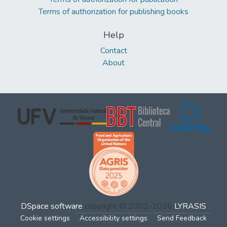
Terms of authorization for publishing books
Help
Contact
About
DSpace software
copyright © 2002-2026
LYRASIS
Cookie settings
Accessibility settings
Send Feedback