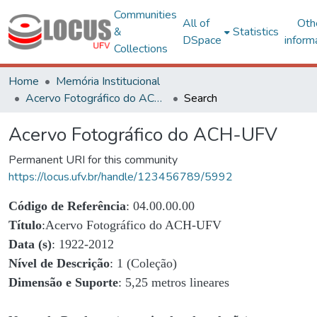
Communities
All of
Oth
&
Statistics
DSpace
inform
Collections
Home
Memória Institucional
Acervo Fotográfico do ACH-UFV
Search
Acervo Fotográfico do ACH-UFV
Permanent URI for this community
https://locus.ufv.br/handle/123456789/5992
Código de Referência
: 04.00.00.00
Título
:Acervo Fotográfico do ACH-UFV
Data (s)
: 1922-2012
Nível de Descrição
: 1 (Coleção)
Dimensão e Suporte
: 5,25 metros lineares