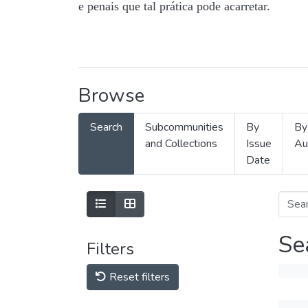
e penais que tal prática pode acarretar.
Browse
Search
Subcommunities
By
By
and Collections
Issue
Au
Date
Se
Filters
Reset filters