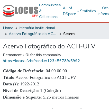
Communities
All of
Oth
&
Statistics
DSpace
inform
Collections
Home
Memória Institucional
Acervo Fotográfico do ACH-UFV
Search
Acervo Fotográfico do ACH-UFV
Permanent URI for this community
https://locus.ufv.br/handle/123456789/5992
Código de Referência
: 04.00.00.00
Título
:Acervo Fotográfico do ACH-UFV
Data (s)
: 1922-2012
Nível de Descrição
: 1 (Coleção)
Dimensão e Suporte
: 5,25 metros lineares