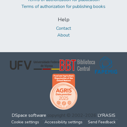
Terms of authorization for publishing books
Help
Contact
About
DSpace software
copyright © 2002-2026
LYRASIS
Cookie settings
Accessibility settings
Send Feedback