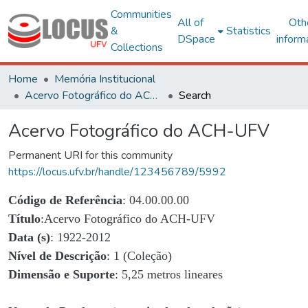
Communities
All of
Oth
&
Statistics
DSpace
inform
Collections
Home
Memória Institucional
Acervo Fotográfico do ACH-UFV
Search
Acervo Fotográfico do ACH-UFV
Permanent URI for this community
https://locus.ufv.br/handle/123456789/5992
Código de Referência
: 04.00.00.00
Título
:Acervo Fotográfico do ACH-UFV
Data (s)
: 1922-2012
Nível de Descrição
: 1 (Coleção)
Dimensão e Suporte
: 5,25 metros lineares