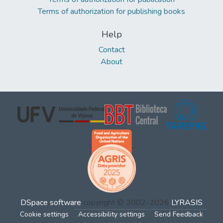
Terms of authorization for publishing books
Help
Contact
About
DSpace software
copyright © 2002-2026
LYRASIS
Cookie settings
Accessibility settings
Send Feedback