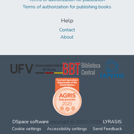
Terms of authorization for publishing books
Help
Contact
About
DSpace software
copyright © 2002-2026
LYRASIS
Cookie settings
Accessibility settings
Send Feedback