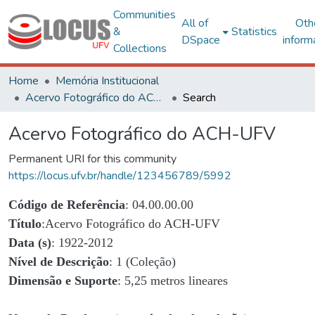
Communities
All of
Oth
&
Statistics
DSpace
inform
Collections
Home
Memória Institucional
Acervo Fotográfico do ACH-UFV
Search
Acervo Fotográfico do ACH-UFV
Permanent URI for this community
https://locus.ufv.br/handle/123456789/5992
Código de Referência
: 04.00.00.00
Título
:Acervo Fotográfico do ACH-UFV
Data (s)
: 1922-2012
Nível de Descrição
: 1 (Coleção)
Dimensão e Suporte
: 5,25 metros lineares