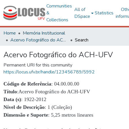
Communities
All of
Oth
&
Statistics
DSpace
inform
Collections
Home
Memória Institucional
Acervo Fotográfico do ACH-UFV
Search
Acervo Fotográfico do ACH-UFV
Permanent URI for this community
https://locus.ufv.br/handle/123456789/5992
Código de Referência
: 04.00.00.00
Título
:Acervo Fotográfico do ACH-UFV
Data (s)
: 1922-2012
Nível de Descrição
: 1 (Coleção)
Dimensão e Suporte
: 5,25 metros lineares