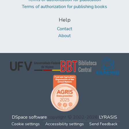
Terms of authorization for publishing books
Help
Contact
About
DSpace software
copyright © 2002-2026
LYRASIS
Cookie settings
Accessibility settings
Send Feedback