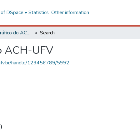
l of DSpace
Statistics
Other information
Acervo Fotográfico do ACH-UFV
Search
do ACH-UFV
s.ufv.br/handle/123456789/5992
)