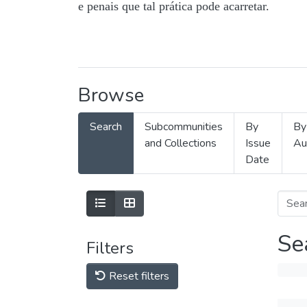
e penais que tal prática pode acarretar.
Browse
Search
Subcommunities
By
By
and Collections
Issue
Au
Date
Se
Filters
Reset filters