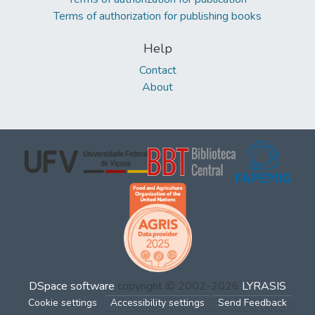
Terms of authorization for publishing books
Help
Contact
About
DSpace software
copyright © 2002-2026
LYRASIS
Cookie settings
Accessibility settings
Send Feedback