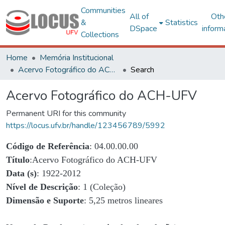
Communities
All of
Oth
&
Statistics
DSpace
inform
Collections
Home
Memória Institucional
Acervo Fotográfico do ACH-UFV
Search
Acervo Fotográfico do ACH-UFV
Permanent URI for this community
https://locus.ufv.br/handle/123456789/5992
Código de Referência
: 04.00.00.00
Título
:Acervo Fotográfico do ACH-UFV
Data (s)
: 1922-2012
Nível de Descrição
: 1 (Coleção)
Dimensão e Suporte
: 5,25 metros lineares