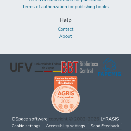
Terms of authorization for publishing books
Help
Contact
About
DSpace software
copyright © 2002-2026
LYRASIS
Cookie settings
Accessibility settings
Send Feedback