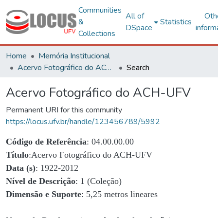
Communities
All of
Oth
&
Statistics
DSpace
inform
Collections
Home
Memória Institucional
Acervo Fotográfico do ACH-UFV
Search
Acervo Fotográfico do ACH-UFV
Permanent URI for this community
https://locus.ufv.br/handle/123456789/5992
Código de Referência
: 04.00.00.00
Título
:Acervo Fotográfico do ACH-UFV
Data (s)
: 1922-2012
Nível de Descrição
: 1 (Coleção)
Dimensão e Suporte
: 5,25 metros lineares