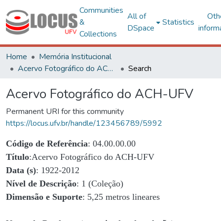
Communities
All of
Oth
&
Statistics
DSpace
inform
Collections
Home
Memória Institucional
Acervo Fotográfico do ACH-UFV
Search
Acervo Fotográfico do ACH-UFV
Permanent URI for this community
https://locus.ufv.br/handle/123456789/5992
Código de Referência
: 04.00.00.00
Título
:Acervo Fotográfico do ACH-UFV
Data (s)
: 1922-2012
Nível de Descrição
: 1 (Coleção)
Dimensão e Suporte
: 5,25 metros lineares