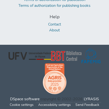
Terms of authorization for publishing books
Help
Contact
About
DSpace software
copyright © 2002-2026
LYRASIS
Cookie settings
Accessibility settings
Send Feedback