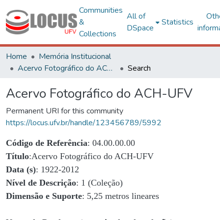
Communities
All of
Oth
&
Statistics
DSpace
inform
Collections
Home
Memória Institucional
Acervo Fotográfico do ACH-UFV
Search
Acervo Fotográfico do ACH-UFV
Permanent URI for this community
https://locus.ufv.br/handle/123456789/5992
Código de Referência
: 04.00.00.00
Título
:Acervo Fotográfico do ACH-UFV
Data (s)
: 1922-2012
Nível de Descrição
: 1 (Coleção)
Dimensão e Suporte
: 5,25 metros lineares