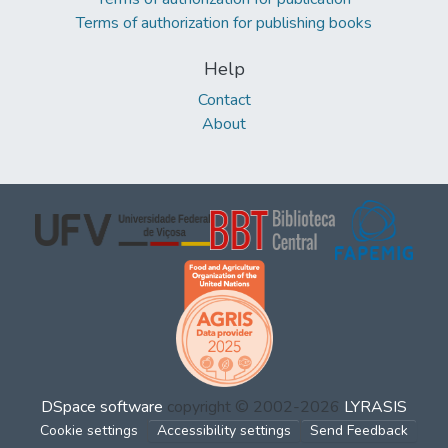
Terms of authorization for publishing books
Help
Contact
About
DSpace software
copyright © 2002-2026
LYRASIS
Cookie settings
Accessibility settings
Send Feedback