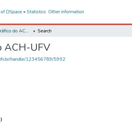
l of DSpace
Statistics
Other information
Acervo Fotográfico do ACH-UFV
Search
do ACH-UFV
s.ufv.br/handle/123456789/5992
)