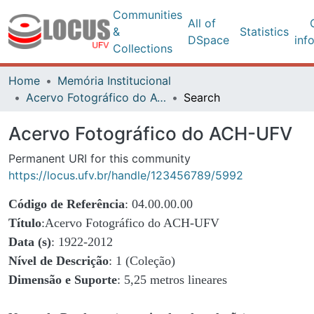
Communities
All of
Oth
&
Statistics
DSpace
inform
Collections
Home
Memória Institucional
Acervo Fotográfico do ACH-UFV
Search
Acervo Fotográfico do ACH-UFV
Permanent URI for this community
https://locus.ufv.br/handle/123456789/5992
Código de Referência
: 04.00.00.00
Título
:Acervo Fotográfico do ACH-UFV
Data (s)
: 1922-2012
Nível de Descrição
: 1 (Coleção)
Dimensão e Suporte
: 5,25 metros lineares