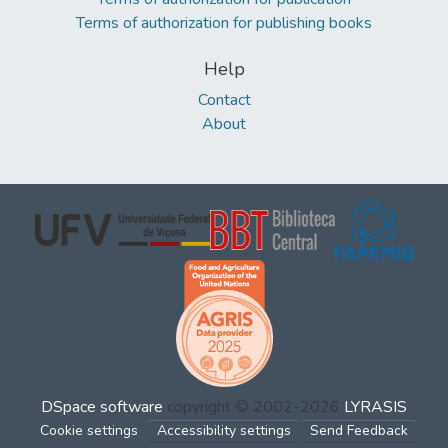
Terms of authorization for publishing books
Help
Contact
About
DSpace software
copyright © 2002-2026
LYRASIS
Cookie settings
Accessibility settings
Send Feedback