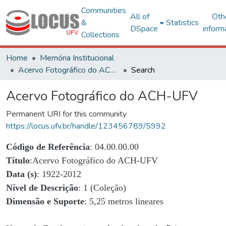
Communities
All of
Oth
&
Statistics
DSpace
inform
Collections
Home
Memória Institucional
Acervo Fotográfico do ACH-UFV
Search
Acervo Fotográfico do ACH-UFV
Permanent URI for this community
https://locus.ufv.br/handle/123456789/5992
Código de Referência
: 04.00.00.00
Título
:Acervo Fotográfico do ACH-UFV
Data (s)
: 1922-2012
Nível de Descrição
: 1 (Coleção)
Dimensão e Suporte
: 5,25 metros lineares