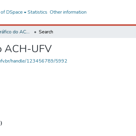
l of DSpace
Statistics
Other information
Acervo Fotográfico do ACH-UFV
Search
do ACH-UFV
s.ufv.br/handle/123456789/5992
)