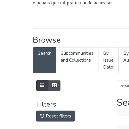
e penais que tal prática pode acarretar.
Browse
Search
Subcommunities
By
By
and Collections
Issue
Au
Date
Se
Filters
Reset filters