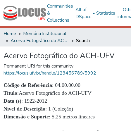
Communities
All of
Oth
&
Statistics
DSpace
inform
Collections
Home
Memória Institucional
Acervo Fotográfico do ACH-UFV
Search
Acervo Fotográfico do ACH-UFV
Permanent URI for this community
https://locus.ufv.br/handle/123456789/5992
Código de Referência
: 04.00.00.00
Título
:Acervo Fotográfico do ACH-UFV
Data (s)
: 1922-2012
Nível de Descrição
: 1 (Coleção)
Dimensão e Suporte
: 5,25 metros lineares