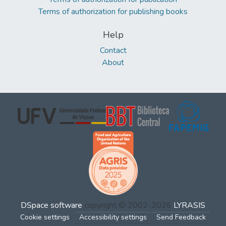
Terms of authorization for publishing books
Help
Contact
About
DSpace software
copyright © 2002-2026
LYRASIS
Cookie settings
Accessibility settings
Send Feedback