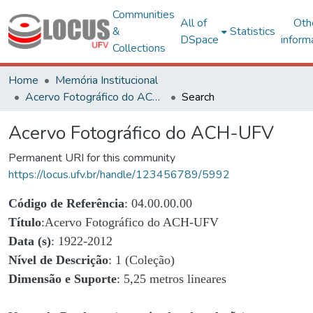
Communities
All of
Oth
&
Statistics
DSpace
inform
Collections
Home
Memória Institucional
Acervo Fotográfico do ACH-UFV
Search
Acervo Fotográfico do ACH-UFV
Permanent URI for this community
https://locus.ufv.br/handle/123456789/5992
Código de Referência
: 04.00.00.00
Título
:Acervo Fotográfico do ACH-UFV
Data (s)
: 1922-2012
Nível de Descrição
: 1 (Coleção)
Dimensão e Suporte
: 5,25 metros lineares