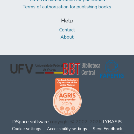
Terms of authorization for publishing books
Help
Contact
About
DSpace software
copyright © 2002-2026
LYRASIS
Cookie settings
Accessibility settings
Send Feedback