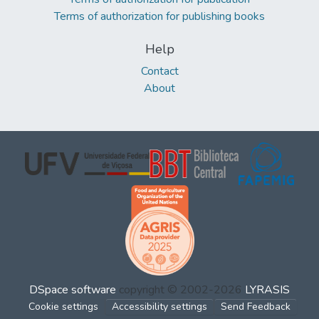
Terms of authorization for publishing books
Help
Contact
About
DSpace software
copyright © 2002-2026
LYRASIS
Cookie settings
Accessibility settings
Send Feedback