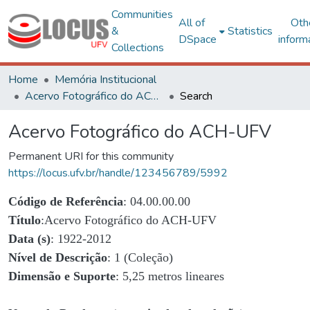
Communities
All of
Oth
&
Statistics
DSpace
inform
Collections
Home
Memória Institucional
Acervo Fotográfico do ACH-UFV
Search
Acervo Fotográfico do ACH-UFV
Permanent URI for this community
https://locus.ufv.br/handle/123456789/5992
Código de Referência
: 04.00.00.00
Título
:Acervo Fotográfico do ACH-UFV
Data (s)
: 1922-2012
Nível de Descrição
: 1 (Coleção)
Dimensão e Suporte
: 5,25 metros lineares