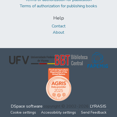
Terms of authorization for publishing books
Help
Contact
About
DSpace software
copyright © 2002-2026
LYRASIS
Cookie settings
Accessibility settings
Send Feedback