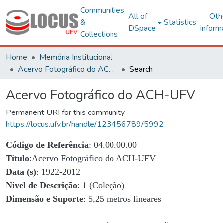
Communities
All of
Oth
&
Statistics
DSpace
inform
Collections
Home
Memória Institucional
Acervo Fotográfico do ACH-UFV
Search
Acervo Fotográfico do ACH-UFV
Permanent URI for this community
https://locus.ufv.br/handle/123456789/5992
Código de Referência
: 04.00.00.00
Título
:Acervo Fotográfico do ACH-UFV
Data (s)
: 1922-2012
Nível de Descrição
: 1 (Coleção)
Dimensão e Suporte
: 5,25 metros lineares