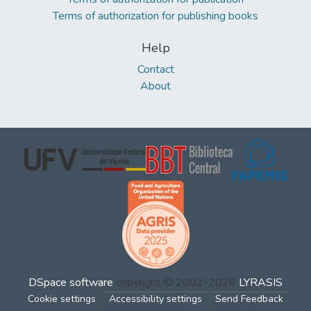
Terms of authorization for publishing books
Help
Contact
About
DSpace software
copyright © 2002-2026
LYRASIS
Cookie settings
Accessibility settings
Send Feedback