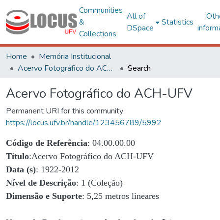
Communities
All of
Oth
&
Statistics
DSpace
inform
Collections
Home
Memória Institucional
Acervo Fotográfico do ACH-UFV
Search
Acervo Fotográfico do ACH-UFV
Permanent URI for this community
https://locus.ufv.br/handle/123456789/5992
Código de Referência
: 04.00.00.00
Título
:Acervo Fotográfico do ACH-UFV
Data (s)
: 1922-2012
Nível de Descrição
: 1 (Coleção)
Dimensão e Suporte
: 5,25 metros lineares