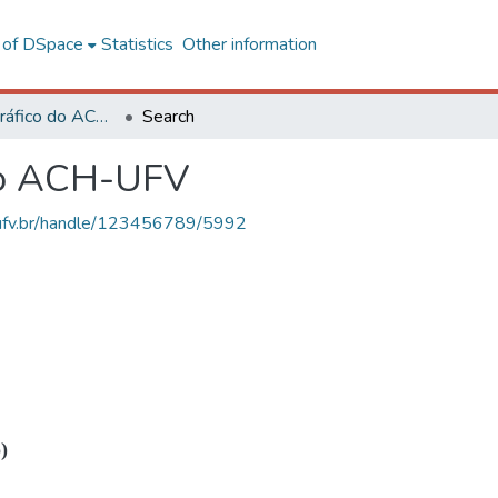
l of DSpace
Statistics
Other information
Acervo Fotográfico do ACH-UFV
Search
do ACH-UFV
s.ufv.br/handle/123456789/5992
)