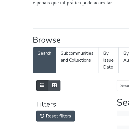
e penais que tal prática pode acarretar.
Browse
Search
Subcommunities
By
By
and Collections
Issue
Au
Date
Se
Filters
Reset filters