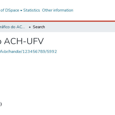
l of DSpace
Statistics
Other information
Acervo Fotográfico do ACH-UFV
Search
do ACH-UFV
s.ufv.br/handle/123456789/5992
)