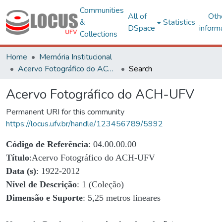
Communities
All of
Oth
&
Statistics
DSpace
inform
Collections
Home
Memória Institucional
Acervo Fotográfico do ACH-UFV
Search
Acervo Fotográfico do ACH-UFV
Permanent URI for this community
https://locus.ufv.br/handle/123456789/5992
Código de Referência
: 04.00.00.00
Título
:Acervo Fotográfico do ACH-UFV
Data (s)
: 1922-2012
Nível de Descrição
: 1 (Coleção)
Dimensão e Suporte
: 5,25 metros lineares