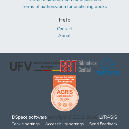
Terms of authorization for publishing books
Help
Contact
About
DSpace software
copyright © 2002-2026
LYRASIS
Cookie settings
Accessibility settings
Send Feedback