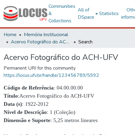
Communities
All of
Oth
&
Statistics
DSpace
inform
Collections
Home
Memória Institucional
Acervo Fotográfico do ACH-UFV
Search
Acervo Fotográfico do ACH-UFV
Permanent URI for this community
https://locus.ufv.br/handle/123456789/5992
Código de Referência
: 04.00.00.00
Título
:Acervo Fotográfico do ACH-UFV
Data (s)
: 1922-2012
Nível de Descrição
: 1 (Coleção)
Dimensão e Suporte
: 5,25 metros lineares