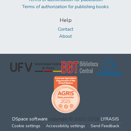
Terms of authorization for publishing books
Help
Contact
About
DSpace software
copyright © 2002-2026
LYRASIS
Cookie settings
Accessibility settings
Send Feedback