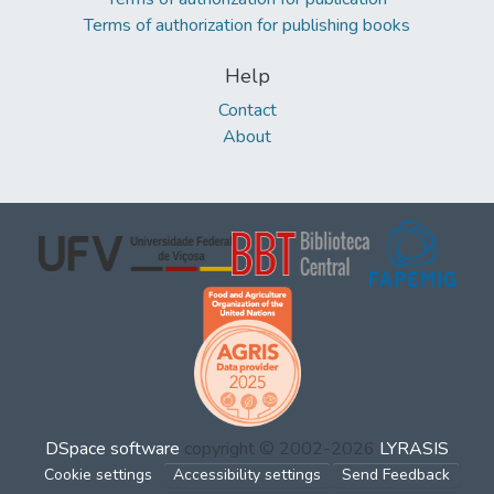
Terms of authorization for publishing books
Help
Contact
About
DSpace software
copyright © 2002-2026
LYRASIS
Cookie settings
Accessibility settings
Send Feedback