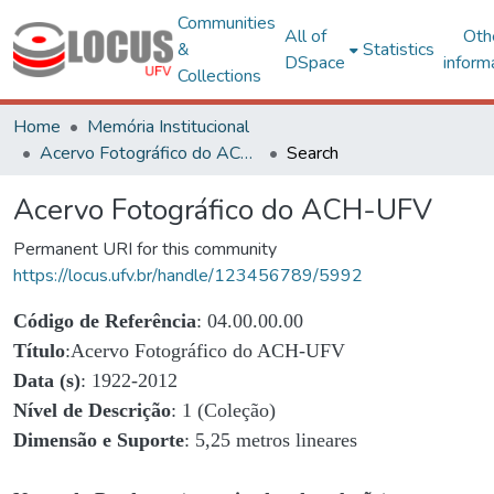
Communities
All of
Oth
&
Statistics
DSpace
inform
Collections
Home
Memória Institucional
Acervo Fotográfico do ACH-UFV
Search
Acervo Fotográfico do ACH-UFV
Permanent URI for this community
https://locus.ufv.br/handle/123456789/5992
Código de Referência
: 04.00.00.00
Título
:Acervo Fotográfico do ACH-UFV
Data (s)
: 1922-2012
Nível de Descrição
: 1 (Coleção)
Dimensão e Suporte
: 5,25 metros lineares