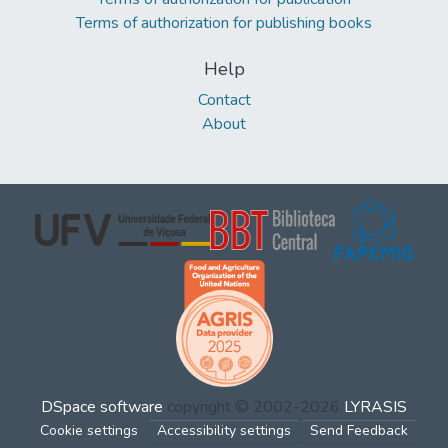
Terms of authorization for publishing books
Help
Contact
About
DSpace software
copyright © 2002-2026
LYRASIS
Cookie settings
Accessibility settings
Send Feedback