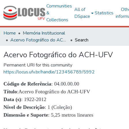
Communities
All of
Oth
&
Statistics
DSpace
inform
Collections
Home
Memória Institucional
Acervo Fotográfico do ACH-UFV
Search
Acervo Fotográfico do ACH-UFV
Permanent URI for this community
https://locus.ufv.br/handle/123456789/5992
Código de Referência
: 04.00.00.00
Título
:Acervo Fotográfico do ACH-UFV
Data (s)
: 1922-2012
Nível de Descrição
: 1 (Coleção)
Dimensão e Suporte
: 5,25 metros lineares