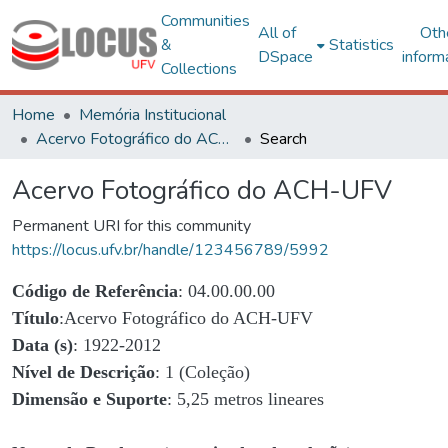
Communities
All of
Oth
&
Statistics
DSpace
inform
Collections
Home
Memória Institucional
Acervo Fotográfico do ACH-UFV
Search
Acervo Fotográfico do ACH-UFV
Permanent URI for this community
https://locus.ufv.br/handle/123456789/5992
Código de Referência
: 04.00.00.00
Título
:Acervo Fotográfico do ACH-UFV
Data (s)
: 1922-2012
Nível de Descrição
: 1 (Coleção)
Dimensão e Suporte
: 5,25 metros lineares