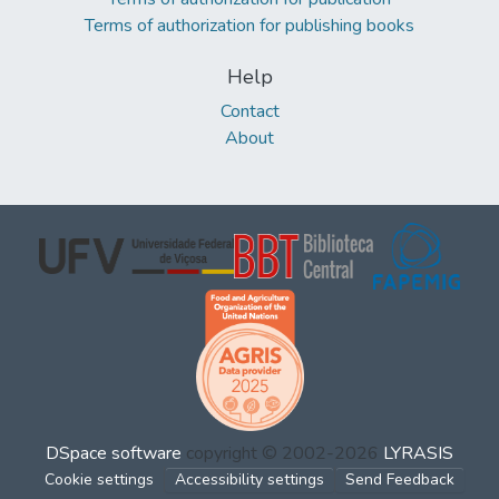
Terms of authorization for publishing books
Help
Contact
About
DSpace software
copyright © 2002-2026
LYRASIS
Cookie settings
Accessibility settings
Send Feedback