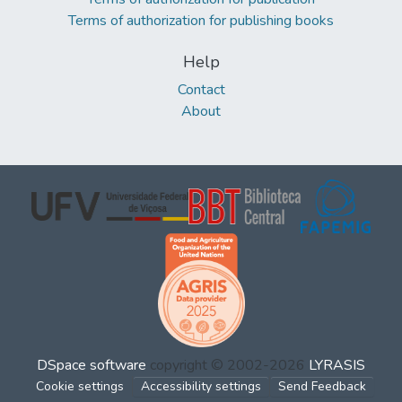
Terms of authorization for publishing books
Help
Contact
About
DSpace software
copyright © 2002-2026
LYRASIS
Cookie settings
Accessibility settings
Send Feedback