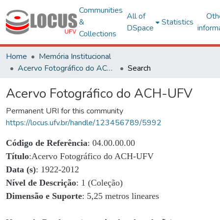
Communities
All of
Oth
&
Statistics
DSpace
inform
Collections
Home
Memória Institucional
Acervo Fotográfico do ACH-UFV
Search
Acervo Fotográfico do ACH-UFV
Permanent URI for this community
https://locus.ufv.br/handle/123456789/5992
Código de Referência
: 04.00.00.00
Título
:Acervo Fotográfico do ACH-UFV
Data (s)
: 1922-2012
Nível de Descrição
: 1 (Coleção)
Dimensão e Suporte
: 5,25 metros lineares