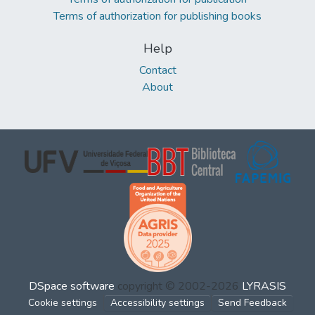
Terms of authorization for publishing books
Help
Contact
About
DSpace software
copyright © 2002-2026
LYRASIS
Cookie settings
Accessibility settings
Send Feedback