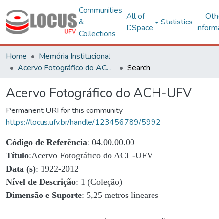
Communities
All of
Oth
&
Statistics
DSpace
inform
Collections
Home
Memória Institucional
Acervo Fotográfico do ACH-UFV
Search
Acervo Fotográfico do ACH-UFV
Permanent URI for this community
https://locus.ufv.br/handle/123456789/5992
Código de Referência
: 04.00.00.00
Título
:Acervo Fotográfico do ACH-UFV
Data (s)
: 1922-2012
Nível de Descrição
: 1 (Coleção)
Dimensão e Suporte
: 5,25 metros lineares