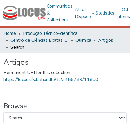
Communities
All of
Oth
&
Statistics
DSpace
inform
Collections
Home
Produção Técnico-científica
Centro de Ciências Exatas e Tecnológicas
Química
Artigos
Search
Artigos
Permanent URI for this collection
https://locus.ufv.br/handle/123456789/11800
Browse