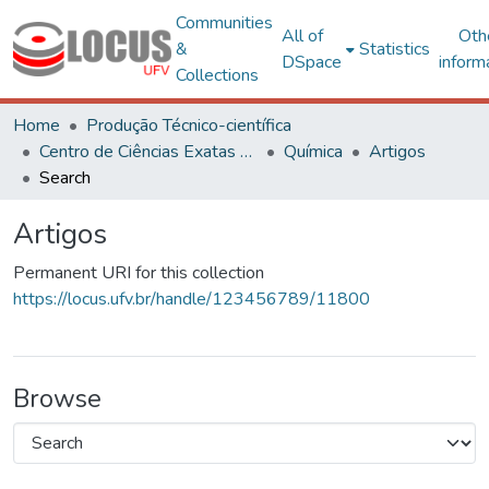
Communities
All of
Oth
&
Statistics
DSpace
inform
Collections
Home
Produção Técnico-científica
Centro de Ciências Exatas e Tecnológicas
Química
Artigos
Search
Artigos
Permanent URI for this collection
https://locus.ufv.br/handle/123456789/11800
Browse