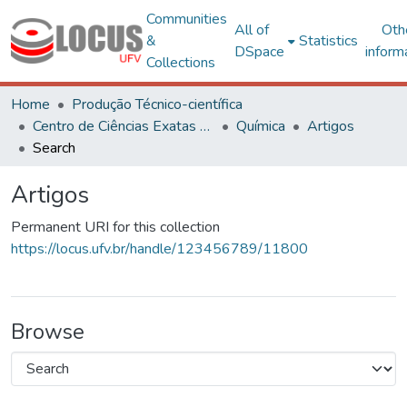
Communities
All of
Oth
&
Statistics
DSpace
inform
Collections
Home
Produção Técnico-científica
Centro de Ciências Exatas e Tecnológicas
Química
Artigos
Search
Artigos
Permanent URI for this collection
https://locus.ufv.br/handle/123456789/11800
Browse