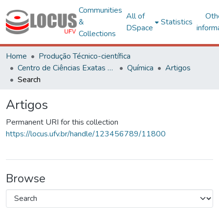
Communities
All of
Oth
&
Statistics
DSpace
inform
Collections
Home
Produção Técnico-científica
Centro de Ciências Exatas e Tecnológicas
Química
Artigos
Search
Artigos
Permanent URI for this collection
https://locus.ufv.br/handle/123456789/11800
Browse