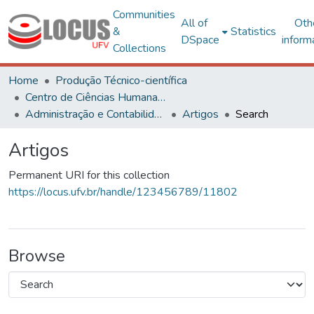
Communities
All of
Oth
&
Statistics
DSpace
inform
Collections
Home
Produção Técnico-científica
Centro de Ciências Humanas, Letras e Artes
Administração e Contabilidade
Artigos
Search
Artigos
Permanent URI for this collection
https://locus.ufv.br/handle/123456789/11802
Browse