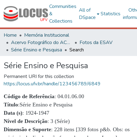
Communities
All of
Oth
&
Statistics
DSpace
inform
Collections
Home
Memória Institucional
Acervo Fotográfico do ACH-UFV
Fotos da ESAV
Série Ensino e Pesquisa
Search
Série Ensino e Pesquisa
Permanent URI for this collection
https://locus.ufv.br/handle/123456789/6849
Código de Referência
: 04.01.06.00
Título
:Série Ensino e Pesquisa
Data (s)
: 1924-1947
Nível de Descrição
: 3 (Série)
Dimensão e Suporte
: 228 itens [339 fotos p&b. Obs: os