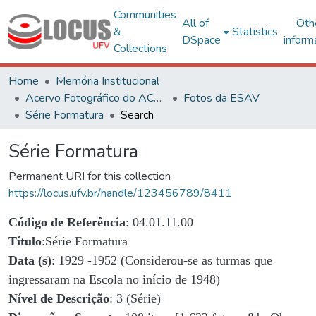
Communities
All of
Oth
&
Statistics
DSpace
inform
Collections
Home
Memória Institucional
Acervo Fotográfico do ACH-UFV
Fotos da ESAV
Série Formatura
Search
Série Formatura
Permanent URI for this collection
https://locus.ufv.br/handle/123456789/8411
Código de Referência
: 04.01.11.00
Título
:Série Formatura
Data (s)
: 1929 -1952 (Considerou-se as turmas que
ingressaram na Escola no início de 1948)
Nível de Descrição
: 3 (Série)