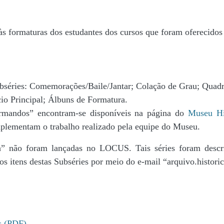
s às formaturas dos estudantes dos cursos que foram oferecido
ubséries: Comemorações/Baile/Jantar; Colação de Grau; Quad
o Principal; Álbuns de Formatura.
ormandos” encontram-se disponíveis na página do
Museu Hi
plementam o trabalho realizado pela equipe do Museu.
” não foram lançadas no LOCUS. Tais séries foram descri
os itens destas Subséries por meio do e-mail “arquivo.histori
s (PDF)