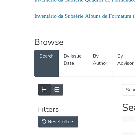
Inventário da Subsérie Álbuns de Formatura 
Browse
Search
By Issue
By
By
Date
Author
Advisor
Se
Filters
Reset filters