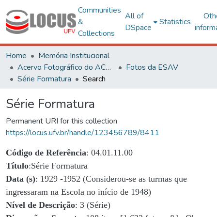
Communities
All of
Oth
&
Statistics
DSpace
inform
Collections
Home
Memória Institucional
Acervo Fotográfico do ACH-UFV
Fotos da ESAV
Série Formatura
Search
Série Formatura
Permanent URI for this collection
https://locus.ufv.br/handle/123456789/8411
Código de Referência
: 04.01.11.00
Título
:Série Formatura
Data (s)
: 1929 -1952 (Considerou-se as turmas que
ingressaram na Escola no início de 1948)
Nível de Descrição
: 3 (Série)